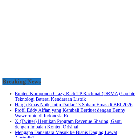
Breaking News
Emiten Komponen Crazy Rich TP Rachmat (DRMA) Update
Teknologi Baterai Kendaraan Listrik
Harga Emas Naik, Intip Daftar 13 Saham Emas di BEI 2026
Profil Eddy Alfian yang Kembali Berduet dengan Benny
Waworuntu di Indonesia Re
X (Twitter) Hentikan Program Revenue Sharing, Ganti
dengan Imbalan Konten Orisinal
Mengapa Danantara Masuk ke Bisnis Daging Lewat
Australia?