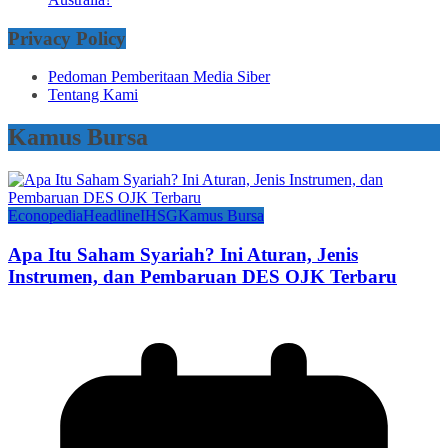
Privacy Policy
Pedoman Pemberitaan Media Siber
Tentang Kami
Kamus Bursa
Econopedia
Headline
IHSG
Kamus Bursa
Apa Itu Saham Syariah? Ini Aturan, Jenis
Instrumen, dan Pembaruan DES OJK Terbaru