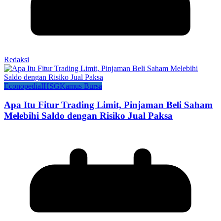
Redaksi
Econopedia
IHSG
Kamus Bursa
Apa Itu Fitur Trading Limit, Pinjaman Beli Saham
Melebihi Saldo dengan Risiko Jual Paksa