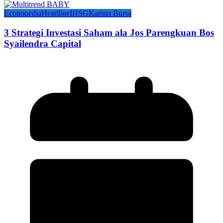
Econopedia
Headline
IHSG
Kamus Bursa
3 Strategi Investasi Saham ala Jos Parengkuan Bos
Syailendra Capital