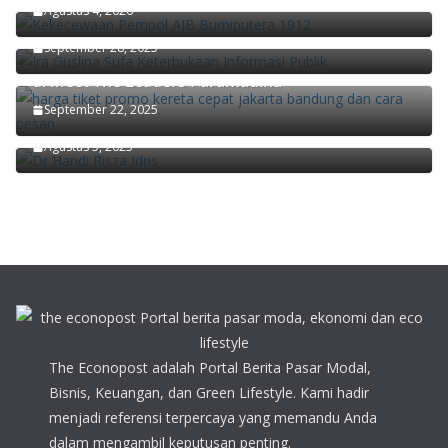
Agustus 4, 2026
Masyarakat yang Partisipatif
September 28, 2025
Didiek Hartantyo Ungkap Kunci Transformasi KAI
di Meet The Leaders Paramadina
Ekonom Paramadina Handi Risza: Pertumbuhan
September 22, 2025
Ekonomi Kuartal II/2025 Faktor Musiman
Agustus 5, 2025
The Econopost adalah Portal Berita Pasar Modal,
Bisnis, Keuangan, dan Green Lifestyle. Kami hadir
menjadi referensi terpercaya yang memandu Anda
dalam mengambil keputusan penting.