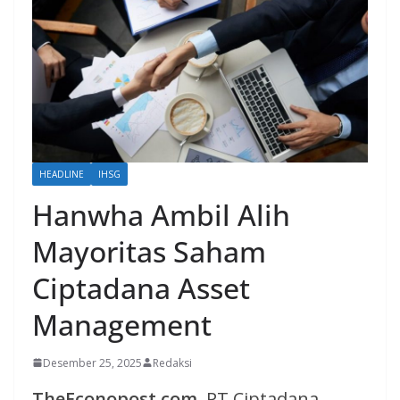
HEADLINE
IHSG
Hanwha Ambil Alih
Mayoritas Saham
Ciptadana Asset
Management
Desember 25, 2025
Redaksi
TheEconopost.com,
PT Ciptadana