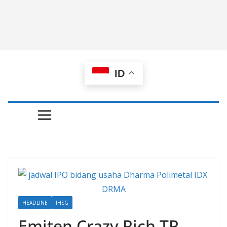
ID
HEADLINE
IHSG
Emiten Crazy Rich TP