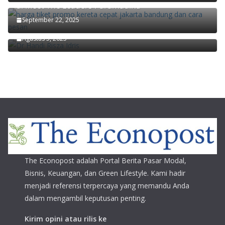
di Meet The Leaders Paramadina
Ekonom Paramadina Handi Risza: Pertumbuhan
September 22, 2025
Ekonomi Kuartal II/2025 Faktor Musiman
Agustus 5, 2025
The Econopost adalah Portal Berita Pasar Modal,
Bisnis, Keuangan, dan Green Lifestyle. Kami hadir
menjadi referensi terpercaya yang memandu Anda
dalam mengambil keputusan penting.
Kirim opini atau rilis ke