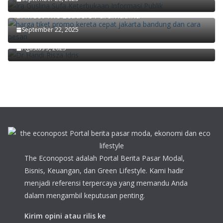
Didiek Hartantyo Ungkap Kunci Transformasi KAI
di Meet The Leaders Paramadina
Ekonom Paramadina Handi Risza: Pertumbuhan
September 22, 2025
Ekonomi Kuartal II/2025 Faktor Musiman
Agustus 5, 2025
The Econopost adalah Portal Berita Pasar Modal,
Bisnis, Keuangan, dan Green Lifestyle. Kami hadir
menjadi referensi terpercaya yang memandu Anda
dalam mengambil keputusan penting.
Kirim opini atau rilis ke