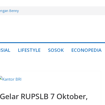
dengan Benny
ring, Ganti dengan
ing Lewat
 Miliar, Jual
ini Borong Kembali
SIAL
LIFESTYLE
SOSOK
ECONOPEDIA
Emas di BEI 2026
I Gelar RUPSLB 7 Oktober,