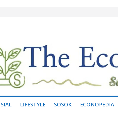
istem, Bukan
Group dan
ing Lewat
 Miliar, Jual
ini Borong Kembali
l Jaya, Mitra
SIAL
LIFESTYLE
SOSOK
ECONOPEDIA