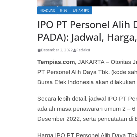
HEADLINE
IHSG
SAHAM IPO
IPO PT Personel Alih
PADA): Jadwal, Harga
Desember 2, 2022
Redaksi
Tempias.com,
JAKARTA – Otoritas Ja
PT Personel Alih Daya Tbk. (kode s
Bursa Efek Indonesia akan dilakuka
Secara lebih detail, jadwal IPO PT P
adalah masa penawaran umum 2 – 6 
Desember 2022, serta pencatatan di
Harga IPO PT Personel Alih Daya Tbk