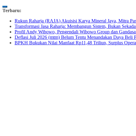
Skip
Terbaru:
to
Rukun Raharja (RAJA) Akuisisi Karya Mineral Jaya, Mitra
content
Transformasi Jasa Raharja: Membangun Sistem, Bukan Sekad
Profil Andy Wibowo, Pengendali Wibowo Group dan Gandasa
Deflasi Juli 2026 (mtm) Belum Tentu Menandakan Daya Beli P
BPKH Bukukan Nilai Manfaat Rp11,48 Triliun, Surplus Operas