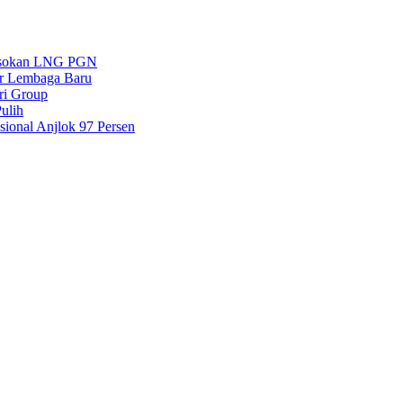
 Pasokan LNG PGN
ar Lembaga Baru
ri Group
ulih
ional Anjlok 97 Persen